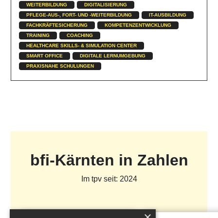
WEITERBILDUNG
DIGITALISIERUNG
PFLEGE-AUS-, FORT- UND -WEITERBILDUNG
IT-AUSBILDUNG
FACHKRÄFTESICHERUNG
KOMPETENZENTWICKLUNG
TRAINING
COACHING
HEALTHCARE SKILLS- & SIMULATION CENTER
SMART OFFICE
DIGITALE LERNUMGEBUNG
PRAXISNAHE SCHULUNGEN
bfi-Kärnten in Zahlen
Im tpv seit: 2024
×