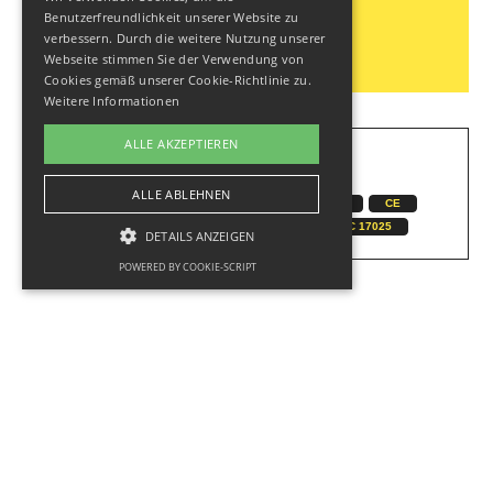
h.perschak@fh-kaernten.at
Benutzerfreundlichkeit unserer Website zu
verbessern. Durch die weitere Nutzung unserer
Webseite stimmen Sie der Verwendung von
Cookies gemäß unserer Cookie-Richtlinie zu.
Weitere Informationen
ALLE AKZEPTIEREN
KEYWORDS
ALLE ABLEHNEN
EMV LABOR
MESSUNGEN
PRÜFSTELLE
CE
EN
IEC
FCC
ETSI
EN ISO/IEC 17025
DETAILS ANZEIGEN
POWERED BY COOKIE-SCRIPT