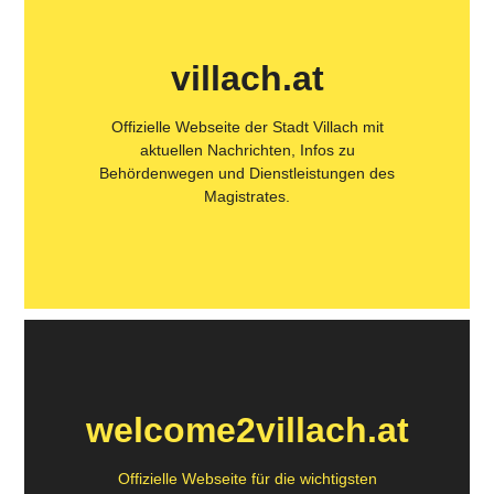
villach.at
Offizielle Webseite der Stadt Villach mit
aktuellen Nachrichten, Infos zu
Behördenwegen und Dienstleistungen des
Magistrates.
welcome2villach.at
Offizielle Webseite für die wichtigsten